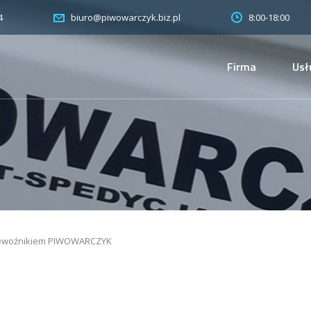
4
8:00-18:00
biuro@piwowarczyk.biz.pl
Firma
Usł
zewoźnikiem PIWOWARCZYK