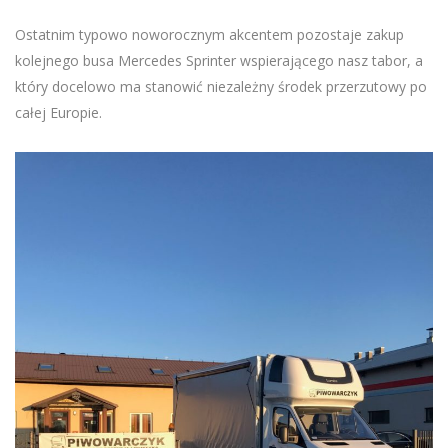
Ostatnim typowo noworocznym akcentem pozostaje zakup
kolejnego busa Mercedes Sprinter wspierającego nasz tabor, a
który docelowo ma stanowić niezależny środek przerzutowy po
całej Europie.