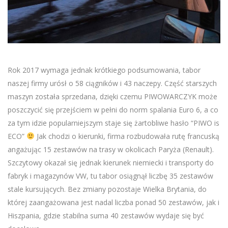
Rok 2017 wymaga jednak krótkiego podsumowania, tabor
naszej firmy urósł o 58 ciągników i 43 naczepy. Część starszych
maszyn została sprzedana, dzięki czemu PIWOWARCZYK może
poszczycić się przejściem w pełni do norm spalania Euro 6, a co
za tym idzie popularniejszym staje się żartobliwe hasło “PIWO is
ECO”
Jak chodzi o kierunki, firma rozbudowała rutę francuską
angażując 15 zestawów na trasy w okolicach Paryża (Renault).
Szczytowy okazał się jednak kierunek niemiecki i transporty do
fabryk i magazynów VW, tu tabor osiągnął liczbę 35 zestawów
stale kursujących. Bez zmiany pozostaje Wielka Brytania, do
której zaangażowana jest nadal liczba ponad 50 zestawów, jak i
Hiszpania, gdzie stabilna suma 40 zestawów wydaje się być