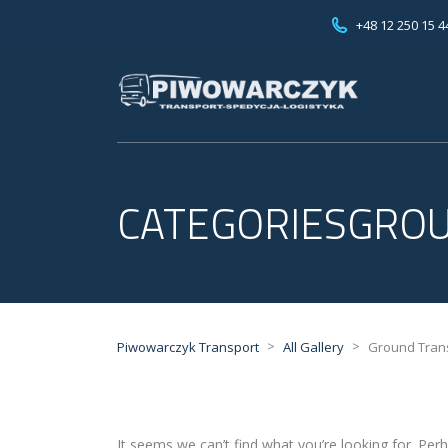
+48 12 250 15 4
CATEGORIESGRO
>
>
Piwowarczyk Transport
All Gallery
Ground Tran
It seems we can’t find what you’re looking for. Per