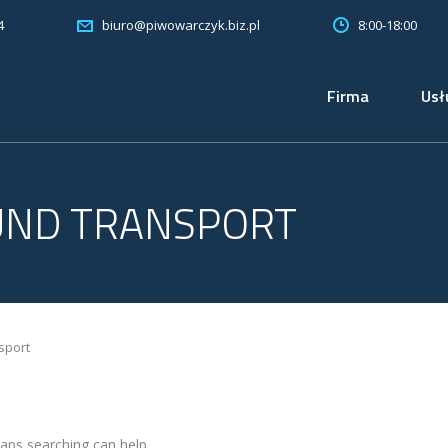
4
8:00-18:00
biuro@piwowarczyk.biz.pl
Firma
Usł
UND TRANSPORT
sport
haps searching can help.